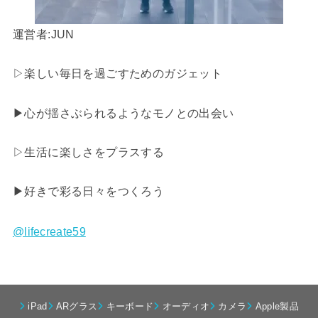
運営者:JUN
▷楽しい毎日を過ごすためのガジェット
▶︎心が揺さぶられるようなモノとの出会い
▷生活に楽しさをプラスする
▶︎好きで彩る日々をつくろう
@lifecreate59
iPad
ARグラス
キーボード
オーディオ
カメラ
Apple製品