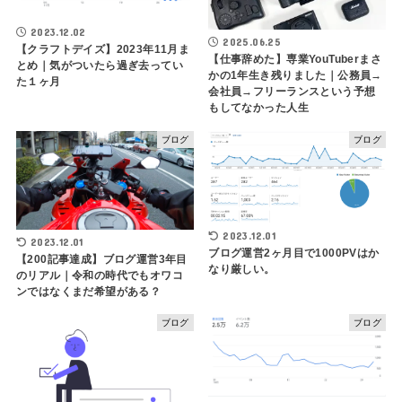
2023.12.02
2025.06.25
【クラフトデイズ】2023年11月ま
【仕事辞めた】専業YouTuberまさ
とめ｜気がついたら過ぎ去ってい
かの1年生き残りました｜公務員→
た１ヶ月
会社員→フリーランスという予想
もしてなかった人生
ブログ
ブログ
2023.12.01
2023.12.01
ブログ運営2ヶ月目で1000PVはか
【200記事達成】ブログ運営3年目
なり厳しい。
のリアル｜令和の時代でもオワコ
ンではなくまだ希望がある？
ブログ
ブログ