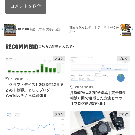
貧困な僕らはポートフォリオがくめ
KEMPERを楽天市場で買った話
ない
RECOMMEND
ブログ
ブログ
2024.01.02
【クラフトデイズ】2023年12月ま
2023.12.01
とめ｜転職。そしてブログ・
月500PV→2万PV達成｜完全独学
YouTubeをさらに頑張る
相談０回で達成した方法とコツ
【ブログ/PV数/記事】
ブログ
ブログ