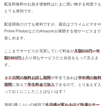
配送料無料やお急ぎ便無料はたまに買い物する程度でも
とても便利です。
配送関係だけでも便利ですが、最近はプライムビデオや
Prime PhotosなどのAmazonが展開する他サービスまで
楽しめます。
ここまでサービスが充実していて料金が
月額600円
or
年
額5900円
は入り得なサービスだと自信をもって言えま
す。
３０日間の無料お試し期間
や学生であれば
半年間の無料
期間
に加えて
学生料金で加入
できるので、とりあえず入
っておくにこしたことはないはず！
漫画1冊くらいの値段で
生活感が変わるほど快適なサー