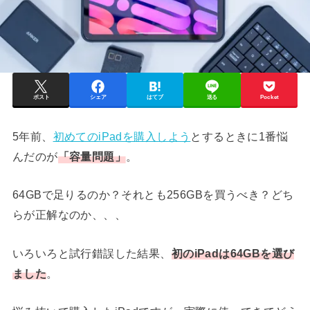
ポスト
シェア
はてブ
送る
Pocket
5年前、
初めてのiPadを購入しよう
とするときに1番悩
んだのが
「容量問題」
。
64GBで足りるのか？それとも256GBを買うべき？どち
らが正解なのか、、、
いろいろと試行錯誤した結果、
初のiPadは64GBを選び
ました
。