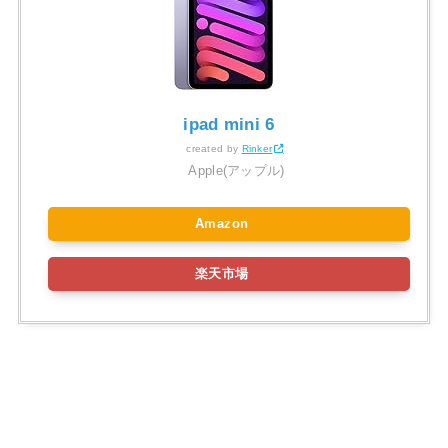
ipad mini 6
created by
Rinker
Apple(アップル)
Amazon
楽天市場