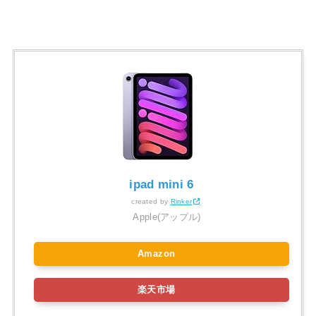
ipad mini 6
created by
Rinker
Apple(アップル)
Amazon
楽天市場