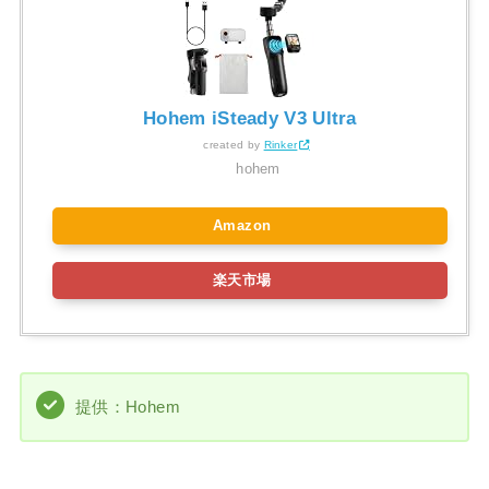
Hohem iSteady V3 Ultra
created by
Rinker
hohem
Amazon
楽天市場
提供：Hohem