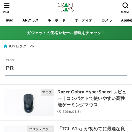
MENU
SEARCH
iPad
ARグラス
キーボード
オーディオ
カメラ
Appl
ガジェットの価格やセール情報をチェック！
HOME
タグ : PR
PR
Razer Cobra HyperSpeed レビュ
マウス
ー｜コンパクトで使いやすい高性
能ゲーミングマウス
2026.07.31
「TCL A1s」が初めてに最適な良
プロジェクター