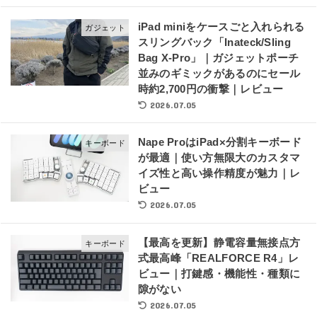
iPad miniをケースごと入れられる
ガジェット
スリングバック「Inateck/Sling
Bag X-Pro」｜ガジェットポーチ
並みのギミックがあるのにセール
時約2,700円の衝撃｜レビュー
2026.07.05
Nape ProはiPad×分割キーボード
キーボード
が最適｜使い方無限大のカスタマ
イズ性と高い操作精度が魅力｜レ
ビュー
2026.07.05
【最高を更新】静電容量無接点方
キーボード
式最高峰「REALFORCE R4」レ
ビュー｜打鍵感・機能性・種類に
隙がない
2026.07.05