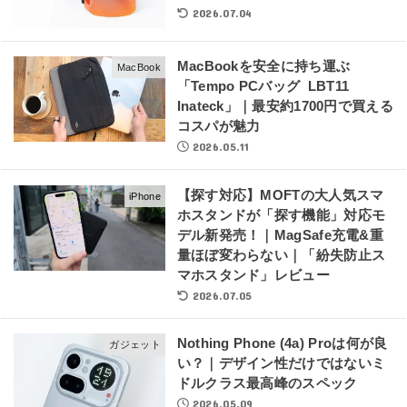
2026.07.04
MacBookを安全に持ち運ぶ
MacBook
「Tempo PCバッグ LBT11
Inateck」｜最安約1700円で買える
コスパが魅力
2026.05.11
【探す対応】MOFTの大人気スマ
iPhone
ホスタンドが「探す機能」対応モ
デル新発売！｜MagSafe充電&重
量ほぼ変わらない｜「紛失防止ス
マホスタンド」レビュー
2026.07.05
Nothing Phone (4a) Proは何が良
ガジェット
い？｜デザイン性だけではないミ
ドルクラス最高峰のスペック
2026.05.09