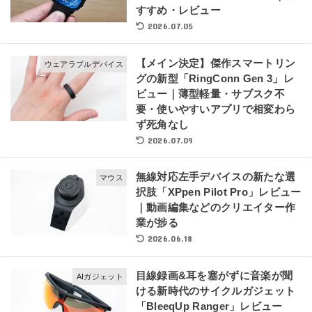
すすめ・レビュー
2026.07.05
【メイン決定】傑作スマートリン
ウェアラブルデバイス
グの新型「RingConn Gen 3」レ
ビュー｜薄型軽量・サブスク不
要・使いやすいアプリで相変わら
ず死角なし
2026.07.09
無線対応左手デバイスの新たな選
マウス
択肢「XPpen Pilot Pro」レビュー
｜動画編集などのクリエイター作
業が捗る
2026.06.18
目線録画&耳を塞がずに音楽が聞
AIガジェット
ける新時代のサイクルガジェット
「BleeqUp Ranger」レビュー