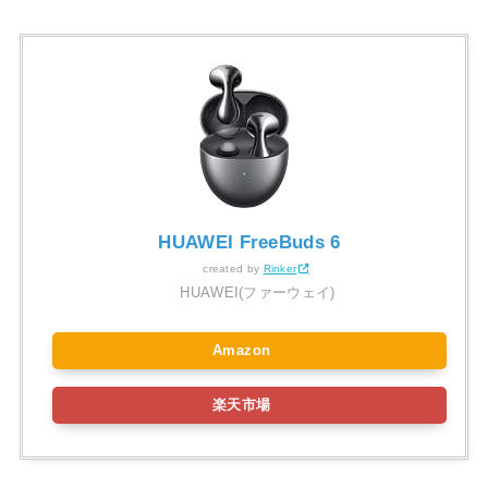
HUAWEI FreeBuds 6
created by
Rinker
HUAWEI(ファーウェイ)
Amazon
楽天市場