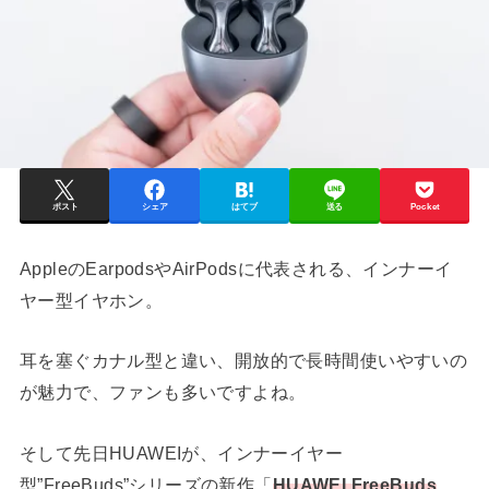
ポスト
シェア
はてブ
送る
Pocket
AppleのEarpodsやAirPodsに代表される、インナーイ
ヤー型イヤホン。
耳を塞ぐカナル型と違い、開放的で長時間使いやすいの
が魅力で、ファンも多いですよね。
そして先日HUAWEIが、インナーイヤー
型”FreeBuds”シリーズの新作「
HUAWEI FreeBuds