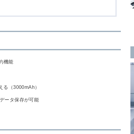
要約機能
る（3000mAh）
音データ保存が可能