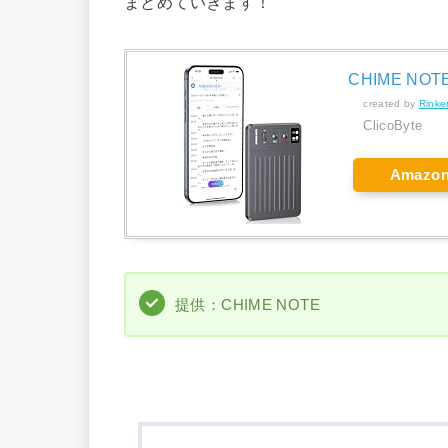
まとめていきます！
CHIME NOT
created by
Rinke
ClicoByte
Amazo
提供：CHIME NOTE