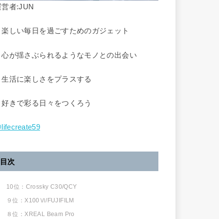
営者:JUN
▷楽しい毎日を過ごすためのガジェット
▶︎心が揺さぶられるようなモノとの出会い
▷生活に楽しさをプラスする
▶︎好きで彩る日々をつくろう
lifecreate59
目次
10位：Crossky C30/QCY
９位：X100Ⅵ/FUJIFILM
８位：XREAL Beam Pro