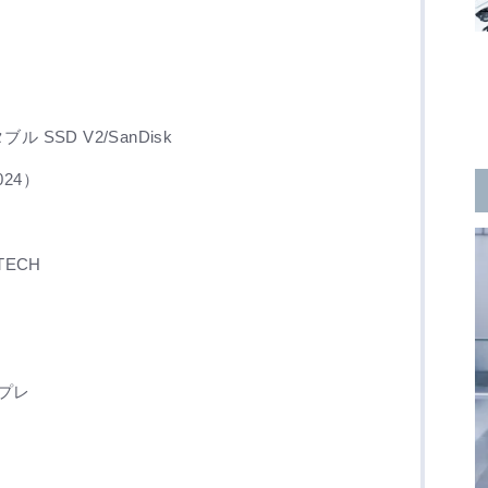
SSD V2/SanDisk
024）
TECH
東プレ
事