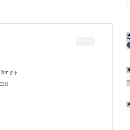
CLOSE
快適すぎる
が重要
い