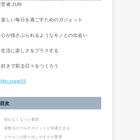
営者:JUN
▷楽しい毎日を過ごすためのガジェット
▶︎心が揺さぶられるようなモノとの出会い
▷生活に楽しさをプラスする
▶︎好きで彩る日々をつくろう
lifecreate59
目次
使わなくなった要因
複数台のマルチポイントが快適すぎる
イヤホンの取り出しやすさが重要