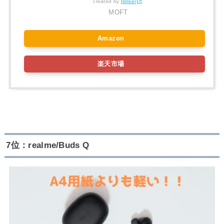
created by
Rinker
MOFT
Amazon
楽天市場
7位：realme/Buds Q