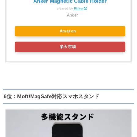
Anker Magnetic Cable Holder
created by
Rinker
Anker
Amazon
楽天市場
6位：Moft/MagSafe対応スマホスタンド