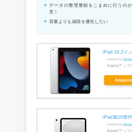
データの整理整頓をこまめに行うの
意！
容量よりも値段を優先したい
iPad 10.2
created by
Rinke
Apple(アップ
Amazo
iPad第10世
created by
Rinke
Apple(アップ