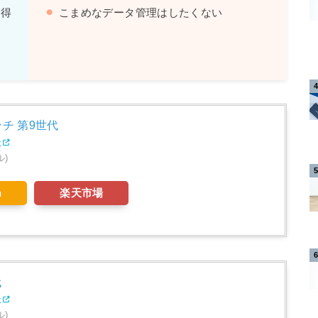
が得
こまめなデータ管理はしたくない
インチ 第9世代
r
ル)
n
楽天市場
代
r
ル)