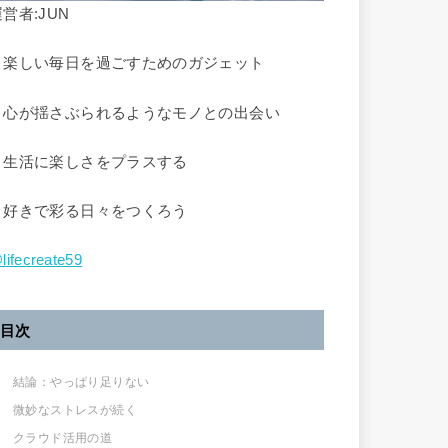
営者:JUN
▷楽しい毎日を過ごすためのガジェット
▶︎心が揺さぶられるようなモノとの出会い
▷生活に楽しさをプラスする
▶︎好きで彩る日々をつくろう
lifecreate59
目次
結論：やっぱり足りない
微妙なストレスが続く
クラウド活用の道