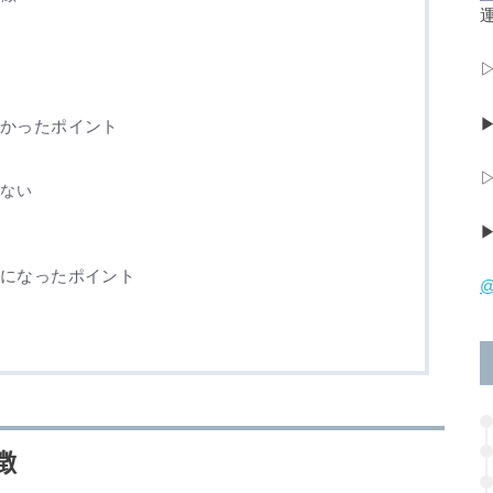
運
良かったポイント
らない
気になったポイント
@
徴