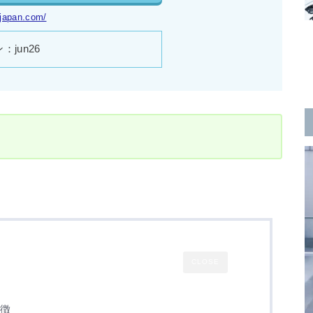
tjapan.com/
：jun26
CLOSE
特徴