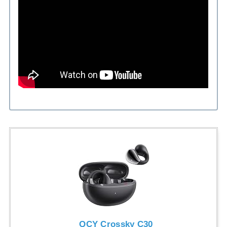
QCY Crossky C30