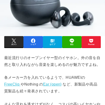
ポスト
シェア
はてブ
送る
Pocket
最近流行りのオープンイヤー型のイヤホン。外の音を自
然と取り入れながら音楽を楽しめるのが魅力ですよね。
各メーカー力を入れているようで、HUAWEIの
FreeClip
やNothing の
Ear (open)
など、新製品や高品
質製品も続々発表されています。
そんな流れを逃すはずがなく、コスパの高いイヤホンや