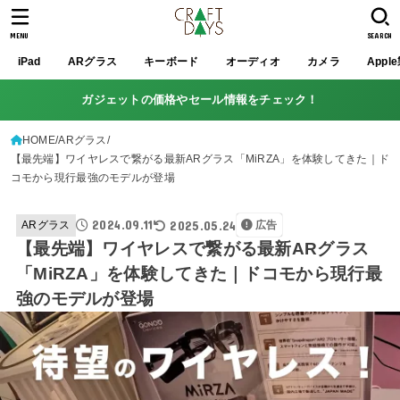
MENU
SEARCH
iPad
ARグラス
キーボード
オーディオ
カメラ
Appl
ガジェットの価格やセール情報をチェック！
HOME
ARグラス
【最先端】ワイヤレスで繋がる最新ARグラス「MiRZA」を体験してきた｜ド
コモから現行最強のモデルが登場
2024.09.11
2025.05.24
ARグラス
広告
【最先端】ワイヤレスで繋がる最新ARグラス
「MiRZA」を体験してきた｜ドコモから現行最
強のモデルが登場