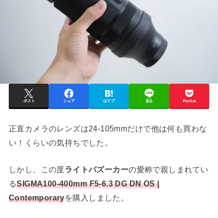
ポスト
シェア
はてブ
送る
Pocket
正直カメラのレンズは24-105mmだけで他は何も買わな
い！くらいの気持ちでした。
しかし、この度
ライトバズーカー
の愛称で親しまれてい
る
SIGMA100-400mm F5-6.3 DG DN OS |
Contemporary
を購入しました。