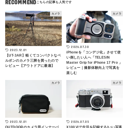
RECOMMEND
カメラ
カメラ
2026.07.30
2023.12.01
iPhoneを「コンデジ化」させて使
【UT-3AR】軽くてコンパクトなベ
い倒したい人へ「TELESIN
ルボンのカメラ三脚を買ったので
Master Grip for iPhone 17 Pro 」
レビュー【アウトドアに最適】
レビュー｜撮影体験向上で写真を
楽しむ
カメラ
カメラ
2023.12.01
2026.07.05
OUTDOORのカメラ用インナーバ
X100Ⅵで生活を記録する|いい写真