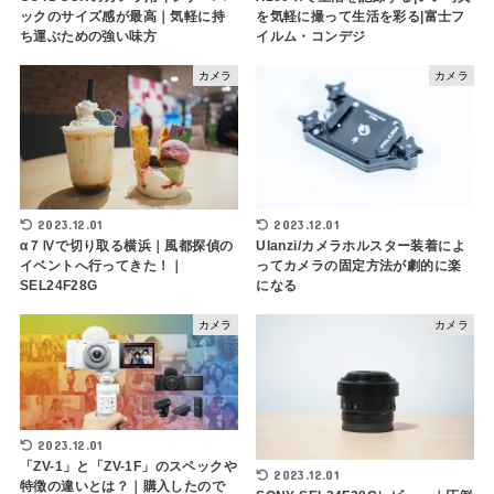
ックのサイズ感が最高｜気軽に持
を気軽に撮って生活を彩る|富士フ
ち運ぶための強い味方
イルム・コンデジ
カメラ
カメラ
2023.12.01
2023.12.01
α７Ⅳで切り取る横浜｜風都探偵の
Ulanzi/カメラホルスター装着によ
イベントへ行ってきた！｜
ってカメラの固定方法が劇的に楽
SEL24F28G
になる
カメラ
カメラ
2023.12.01
「ZV-1」と「ZV-1F」のスペックや
2023.12.01
特徴の違いとは？｜購入したので