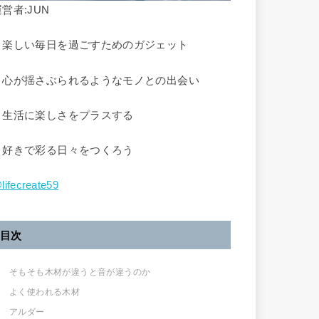
営者:JUN
▷楽しい毎日を過ごすためのガジェット
▶︎心が揺さぶられるようなモノとの出会い
▷生活に楽しさをプラスする
▶︎好きで彩る日々をつくろう
lifecreate59
目次
そもそも木材が違うと音が違うのか
よく使われる木材
アルダー