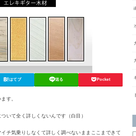
はてブ
送る
Pocket
います。
について全く詳しくないんです（白目）
マイチ気乗りしなくて詳しく調べないままここまできて