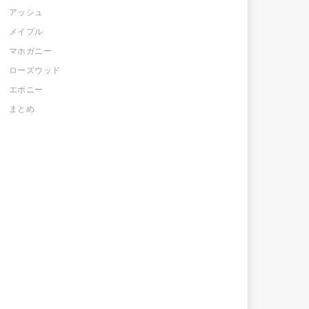
アッシュ
メイプル
マホガニー
ローズウッド
エボニー
まとめ