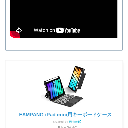
EAMPANG iPad mini用キーボードケース
created by
Rinker
EAMPANG