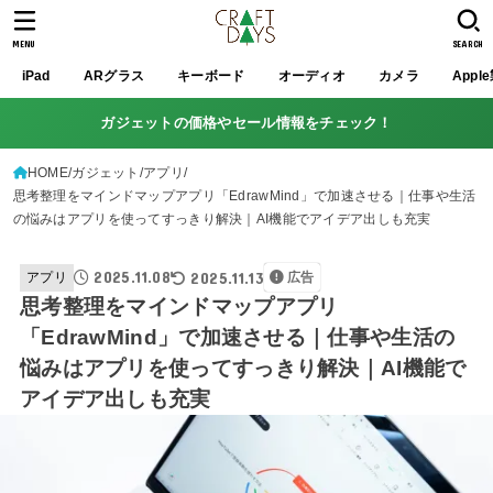
MENU
SEARCH
iPad
ARグラス
キーボード
オーディオ
カメラ
Appl
ガジェットの価格やセール情報をチェック！
HOME
ガジェット
アプリ
思考整理をマインドマップアプリ「EdrawMind」で加速させる｜仕事や生活
の悩みはアプリを使ってすっきり解決｜AI機能でアイデア出しも充実
2025.11.08
2025.11.13
アプリ
広告
思考整理をマインドマップアプリ
「EdrawMind」で加速させる｜仕事や生活の
悩みはアプリを使ってすっきり解決｜AI機能で
アイデア出しも充実