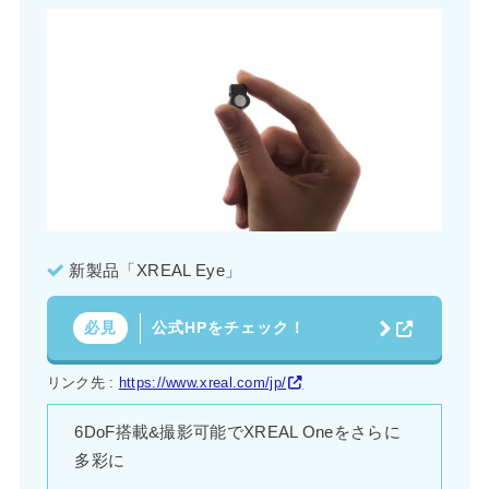
新製品「XREAL Eye」
公式HPをチェック！
必見
リンク先 :
https://www.xreal.com/jp/
6DoF搭載&撮影可能でXREAL Oneをさらに
多彩に